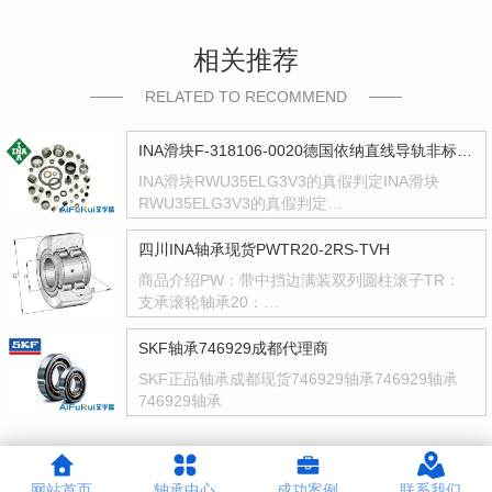
相关推荐
RELATED TO RECOMMEND
INA滑块F-318106-0020德国依纳直线导轨非标型号F318106
INA滑块RWU35ELG3V3的真假判定INA滑块
RWU35ELG3V3的真假判定…
四川INA轴承现货PWTR20-2RS-TVH
商品介绍PW：带中挡边满装双列圆柱滚子TR：
支承滚轮轴承20：…
SKF轴承746929成都代理商
SKF正品轴承成都现货746929轴承746929轴承
746929轴承
网站首页
轴承中心
成功案例
联系我们