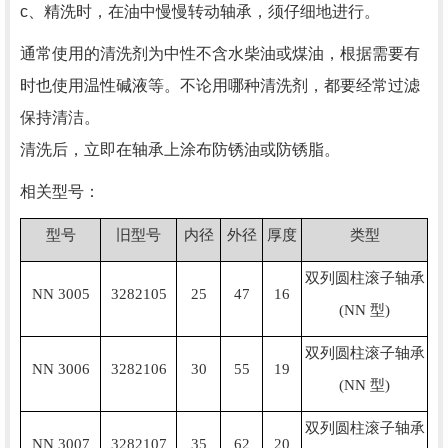
c、精洗时，在油中慢慢转动轴承，须仔细地进行。
通常使用的清洗剂为中性不含水柴油或煤油，根据需要有
时也使用温性碱液等。不论用哪种清洗剂，都要经常过滤
保持清洁。
清洗后，立即在轴承上涂布防锈油或防锈脂。
相关型号：
型号
旧型号
内径
外径
厚度
类型
双列圆柱滚子轴承
NN 3005
3282105
25
47
16
(NN 型)
双列圆柱滚子轴承
NN 3006
3282106
30
55
19
(NN 型)
双列圆柱滚子轴承
NN 3007
3282107
35
62
20