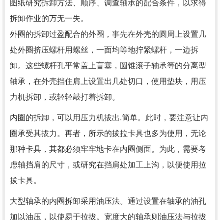
图纸研究拆卸方法、顺序、调查轴承的配合条件，以求得
拆卸作业的万无一失。
外圈的拆卸过盈配合的外圈，事先在外壳的圆周上设置几
处外圈挤压螺杆用螺丝，一面均等地拧紧螺杆，一边拆
卸。这些螺杆孔平常盖上盲塞，圆锥滚子轴承等的分离型
轴承，在外壳挡住肩上设置出几处切口，使用垫块，用压
力机拆卸，或轻轻敲打着拆卸。
内圈的拆卸，可以用压力机拔出.简单。此时，要注意让内
圈承受其拔力。再者，所示的拔拉卡具也多为使用，无论
那种卡具，其都必须牢牢地卡在内圈侧面。为此，需要考
虑轴挡肩的尺寸，或研究在挡肩处加工上沟，以便使用拉
拔卡具。
大型轴承的内圈拆卸采用油压法。通过设置在轴承的油孔
加以油压，以使易于拉拔。宽度大的轴承则油压法与拉拔