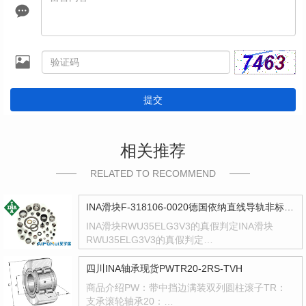
提交
相关推荐
RELATED TO RECOMMEND
INA滑块F-318106-0020德国依纳直线导轨非标型号F318106
INA滑块RWU35ELG3V3的真假判定INA滑块
RWU35ELG3V3的真假判定…
四川INA轴承现货PWTR20-2RS-TVH
商品介绍PW：带中挡边满装双列圆柱滚子TR：
支承滚轮轴承20：…