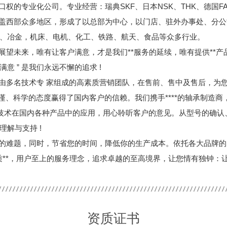
的专业化公司。专业经营：瑞典SKF、日本NSK、THK、德国FAG
盖西部众多地区，形成了以总部为中心，以门店、驻外办事处、分公
山、冶金，机床、电机、化工、铁路、航天、食品等众多行业。
望未来，唯有让客户满意，才是我们**服务的延续，唯有提供**产品
 ” 是我们永远不懈的追求 !
由多名技术
专 家
组成的高素质营销团队，在售前、售中及售后，为您
谨、科学的态度赢得了国内客户的信赖。我们携手**
**
的轴承制造商
**技术在国内各种产品中的应用，用心聆听客户的意见。从型号的确
解与支持 !
的难题，同时，节省您的时间，降低你的生产成本。依托各大品牌的大
品质**，用户至上的服务理念，追求卓越的至高境界，让您情有独钟：
资质证书