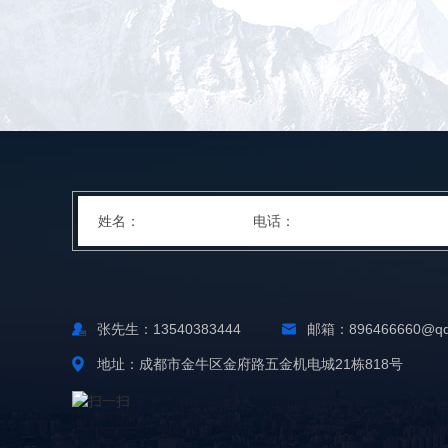
张先生：13540383444
邮箱：896466660@qq
地址：成都市金牛区金府路五金机电城21栋818号