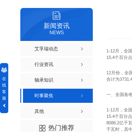
新闻资讯
NEWS
艾孚瑞动态
1-12月，
15.4个百
行业资讯
12月份，全
在
合计为3731
轴承知识
线
客
一、全国各
时事聚焦
服
1-12月，
其他
15.4个百
8086.2亿
热门推荐
千瓦时，其中