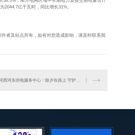
增长38.5%；南方电网区域中长期电力直接交易电量合计
2044.7亿千瓦时，同比增长31%。
原作者及站点所有，如有对您造成影响，请及时联系我
河西河东供电服务中心：除夕在路上 守护万家灯火