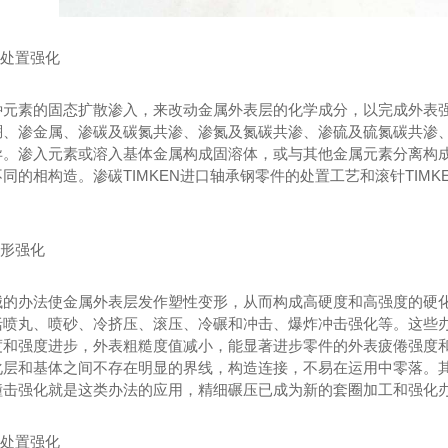
热处置强化
种元素的固态扩散渗入，来改动金属外表层的化学成分，以完成外表
硼、渗金属、渗碳及碳氮共渗、渗氮及氮碳共渗、渗硫及硫氮碳共渗
异。渗入元素或溶入基体金属构成固溶体，或与其他金属元素分离构
同的相构造。渗碳TIMKEN进口轴承钢零件的处置工艺和滚针TIM
变形强化
械的办法使金属外表层发作塑性变形，从而构成高硬度和高强度的硬
括喷丸、喷砂、冷挤压、滚压、冷碾和冲击、爆炸冲击强化等。这些
度和强度进步，外表粗糙度值减小，能显著进步零件的外表疲倦强度
层和基体之间不存在明显的界线，构造连接，不易在运用中零落。其
撞击强化就是这类办法的应用，精细碾压已成为新的套圈加工和强化
热处置强化