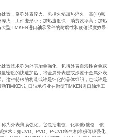
处置，俗称外表淬火。包括火焰加热淬火、高(中)频
热淬火，工件变形小；加热速度快，消费效率高；加热
大型TIMKEN进口轴承零件的耐磨性和疲倦强度效果
化处置技术称为外表冶金强化。包括外表自溶性合金或
能量密度的快速加热，将金属外表层或涂覆于金属外表
层。这种特殊的构造或许是细化的晶体组织，也或许是
IMKEN进口轴承行业在微型TIMKEN进口轴承工
称为外表薄膜强化。它包括电镀、化学镀(镀铬、镀
术：如CVD、PVD、P-CVD等气相堆积薄膜强化