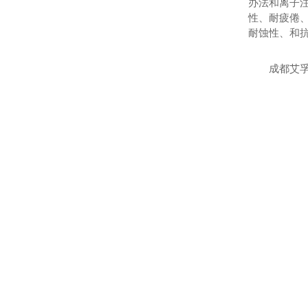
办法和离子
性、耐疲倦、
耐蚀性、和抗
成都艾