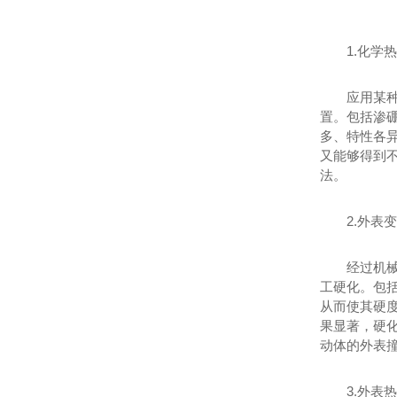
1.化学
应用某
置。包括渗
多、特性各
又能够得到不
法。
2.外表
经过机
工硬化。包
从而使其硬
果显著，硬化
动体的外表
3.外表