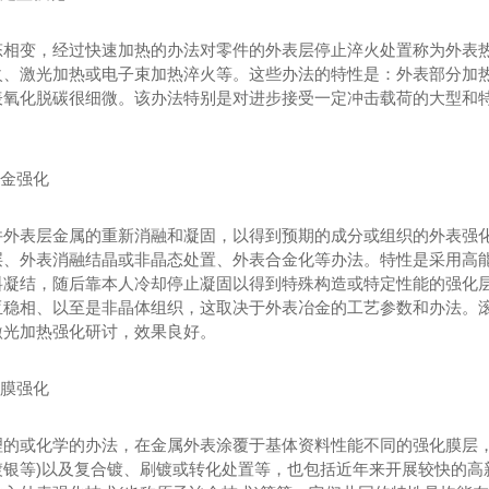
态相变，经过快速加热的办法对零件的外表层停止淬火处置称为外表热
火、激光加热或电子束加热淬火等。这些办法的特性是：外表部分加
氧化脱碳很细微。该办法特别是对进步接受一定冲击载荷的大型和特
冶金强化
件外表层金属的重新消融和凝固，以得到预期的成分或组织的外表强
层、外表消融结晶或非晶态处置、外表合金化等办法。特性是采用高
料凝结，随后靠本人冷却停止凝固以得到特殊构造或特定性能的强化
稳相、以至是非晶体组织，这取决于外表冶金的工艺参数和办法。滚动T
激光加热强化研讨，效果良好。
薄膜强化
理的或化学的办法，在金属外表涂覆于基体资料性能不同的强化膜层，
银等)以及复合镀、刷镀或转化处置等，也包括近年来开展较快的高新技