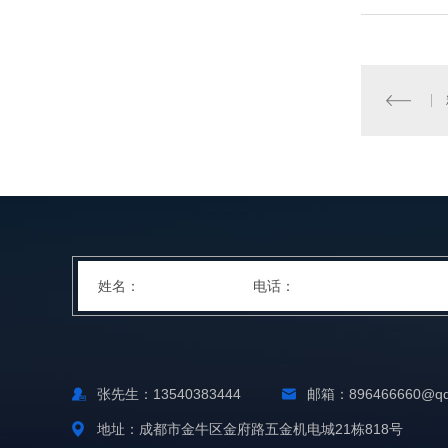
张先生：13540383444
邮箱：896466660@qq
地址：成都市金牛区金府路五金机电城21栋818号