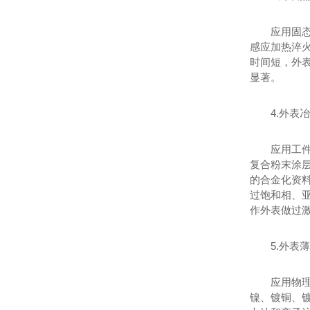
应用固
感应加热淬
时间短，外表
显著。
4.外表
应用工
复合粉末涂
的合金化资
过饱和相、亚
作外表做过
5.外表
应用物
镍、镀铜、镀