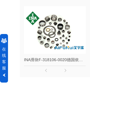
在
线
INA滑块F-318106-0020德国依纳直线导轨非标型号F318106
客
服