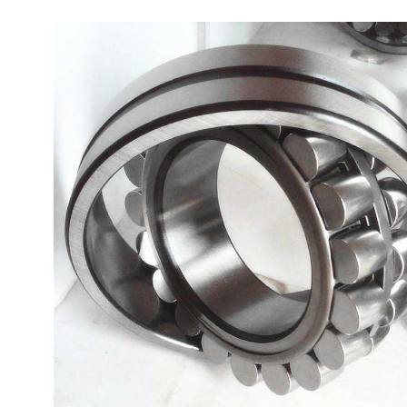
四川INA轴承现货PWTR20-2RS-TVH
SKF轴承746929成都代理商
直