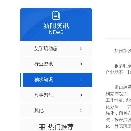
新闻资讯
NEWS
艾孚瑞动态
如何加
行业资讯
很多轴
企业就不一样
轴承知识
进口轴
到充沛发挥
时事聚焦
工作性能,以
化办法，工
其他
强化，而且
法，按表层
热门推荐
化、外表薄