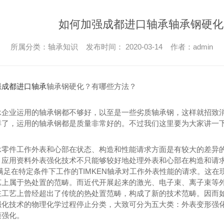
如何加强成都进口轴承轴承钢硬化
所属分类：轴承知识 发布时间： 2020-03-14 作者：admin
强
成都进口轴承
轴承钢硬化？有哪些方法？
承企业运用的轴承钢都不够好，以至是一些劣质轴承钢，这样就招致消
了，运用的轴承钢都是质量非常好的。不过我们这里要为大家讲一下如
承零件工作外表和心部在状态、构造和性能请求方面是有较大的差异的
。应用资料外表强化技术不只能够较好地处理外表和心部在构造和请求
满足在特定条件下工作的TIMKEN轴承对工作外表性能的请求。这
艺上属于热处置的范畴。而近代开展起来的激光、电子束、离子束等
在工艺上曾经超出了传统的热处置范畴，构成了新的技术范畴。因而
强化技术的物理化学过程停止分类，大致可分为五大类：外表变形强
膜强化。