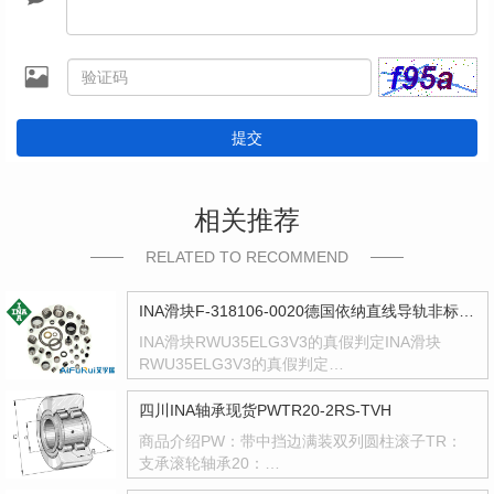
提交
相关推荐
RELATED TO RECOMMEND
INA滑块F-318106-0020德国依纳直线导轨非标型号F318106
INA滑块RWU35ELG3V3的真假判定INA滑块
RWU35ELG3V3的真假判定…
四川INA轴承现货PWTR20-2RS-TVH
商品介绍PW：带中挡边满装双列圆柱滚子TR：
支承滚轮轴承20：…