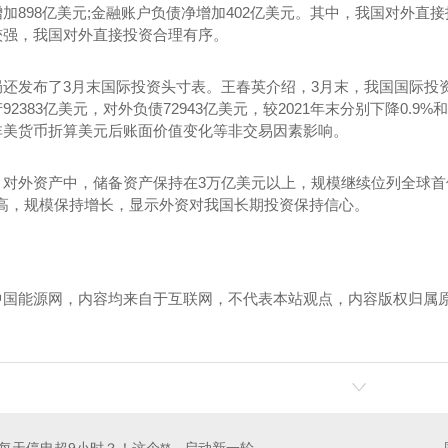
加898亿美元;金融账户负债净增加402亿美元。其中，我国对外
较强，我国对外直接投资合理有序。
局还发布了3月末国际投资头寸表。王春英介绍，3月末，我国国际投
92383亿美元，对外负债72943亿美元，较2021年末分别下降0.
非美货币折算美元后账面价值变化等非交易因素影响。
，对外资产中，储备资产保持在3万亿美元以上，规模继续位列全球首
*高，规模保持增长，显示外资对我国长期投资保持信心。
四川INA轴承现货PWTR20-2RS-TVH
SKF轴承746929成都代理商
直
中国能源网，内容均来自于互联网，不代表本站观点，内容版权归属
！