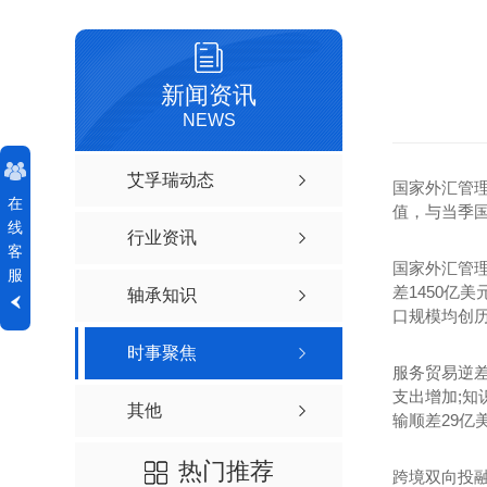
新闻资讯
NEWS
艾孚瑞动态
国家外汇管理
在
值，与当季国
线
行业资讯
客
国家外汇管
服
差1450亿
轴承知识
口规模均创历
时事聚焦
服务贸易逆差
支出增加;知
其他
输顺差29亿
热门推荐
跨境双向投融